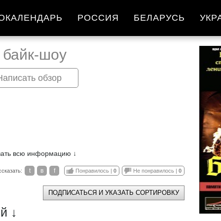
ОКАЛЕНДАРЬ
РОССИЯ
БЕЛАРУСЬ
УКР
 байк-шоу
Написать обзор
зать всю информацию ↓
t
в
f
ссказать:
Понравилось |
0
Не понравилось |
0
ПОДПИСАТЬСЯ И УКАЗАТЬ СОРТИРОВКУ
й ↓