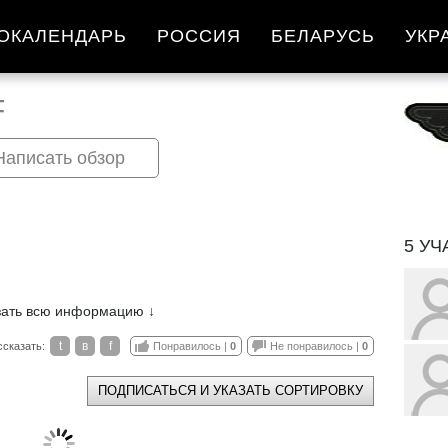
ОКАЛЕНДАРЬ
РОССИЯ
БЕЛАРУСЬ
УКР
F
Написать обзор
5 У
зать всю информацию ↓
t
в
f
ссказать:
Понравилось |
0
Не понравилось |
0
ПОДПИСАТЬСЯ И УКАЗАТЬ СОРТИРОВКУ