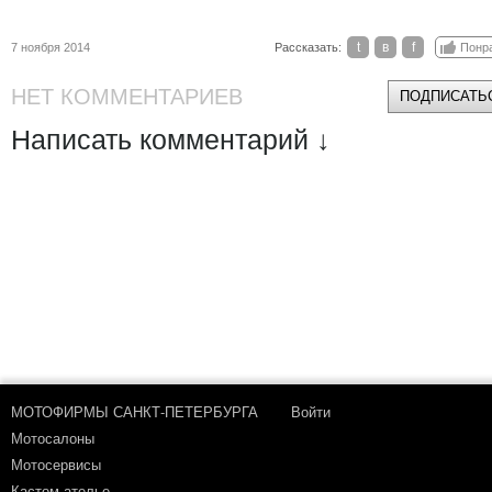
t
в
f
7 ноября 2014
Рассказать:
Понр
НЕТ КОММЕНТАРИЕВ
ПОДПИСАТЬС
Написать комментарий ↓
МОТОФИРМЫ САНКТ-ПЕТЕРБУРГА
Войти
Мотосалоны
Мотосервисы
Кастом-ателье