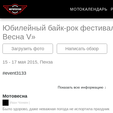
МОТОКАЛЕНДАРЬ
Юбилейный байк-рок фестива
Весна V»
Загрузить фото
Написать обзор
15 - 17 мая 2015, Пенза
#event3133
Показать всю информацию ↓
Мотовесна
Иван Чонкин
|
Было здорово, даже неважная погода не испортила праздник