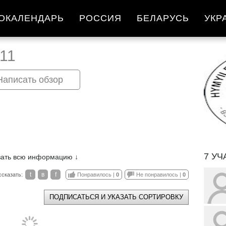
ОКАЛЕНДАРЬ
РОССИЯ
БЕЛАРУСЬ
УКР
11
Написать обзор
7 У
зать всю информацию ↓
t
в
f
ссказать:
Понравилось |
0
Не понравилось |
0
ПОДПИСАТЬСЯ И УКАЗАТЬ СОРТИРОВКУ