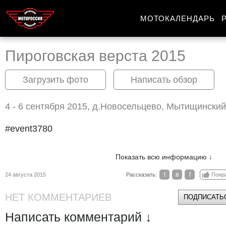
МОТОКАЛЕНДАРЬ
Пироговская верста 2015
Загрузить фото
Написать обзор
4 - 6 сентября 2015, д.Новосельцево, Мытищински
#event3780
Показать всю информацию ↓
t
в
f
24 августа 2015
Рассказать:
Понр
НЕТ КОММЕНТАРИЕВ
ПОДПИСАТЬС
Написать комментарий ↓