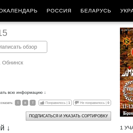
ОКАЛЕНДАРЬ
РОССИЯ
БЕЛАРУСЬ
УКР
15
Написать обзор
, Обнинск
зать всю информацию ↓
t
в
f
ссказать:
Понравилось |
1
Не понравилось |
0
ПОДПИСАТЬСЯ И УКАЗАТЬ СОРТИРОВКУ
й ↓
1 УЧ