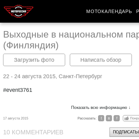
МОТОКАЛЕНДАРЬ
Выходные в национальном пар
(Финляндия)
Загрузить фото
Написать обзор
22 - 24 августа 2015, Санкт-Петербург
#event3761
Показать всю информацию ↓
t
в
f
17 августа 2015
Рассказать:
Понр
10 КОММЕНТАРИЕВ
ПОДПИСАТЬС