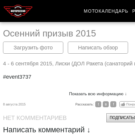
МОТОКАЛЕНДАРЬ
Осенний призыв 2015
Загрузить фото
Написать обзор
4 - 6 сентября 2015, Лиски (ДОЛ Ракета (санаторий
#event3737
Показать всю информацию ↓
t
в
f
8 августа 2015
Рассказать:
Понр
НЕТ КОММЕНТАРИЕВ
ПОДПИСАТЬС
Написать комментарий ↓