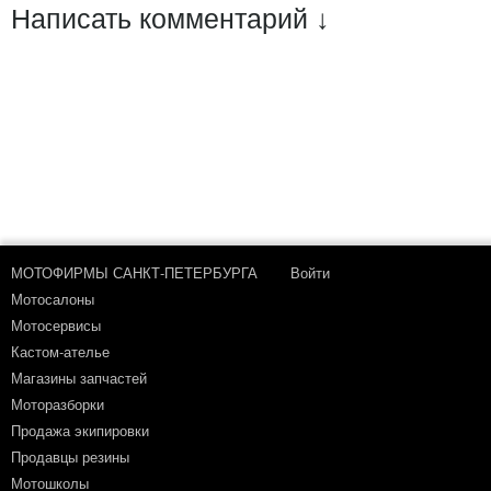
Написать комментарий ↓
МОТОФИРМЫ САНКТ-ПЕТЕРБУРГА
Войти
Мотосалоны
Мотосервисы
Кастом-ателье
Магазины запчастей
Моторазборки
Продажа экипировки
Продавцы резины
Мотошколы