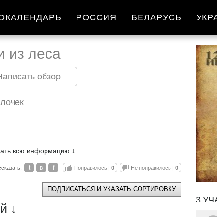
ОКАЛЕНДАРЬ
РОССИЯ
БЕЛАРУСЬ
УКР
и из леса
Написать обзор
олочек
зать всю информацию ↓
t
в
f
ссказать:
Понравилось |
0
Не понравилось |
0
ПОДПИСАТЬСЯ И УКАЗАТЬ СОРТИРОВКУ
3 УЧ
й ↓